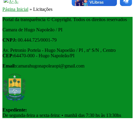
A+
A-
Página Inicial
» Licitações
Portal da transparência © Copyright. Todos os direitos reservados
Camara de Hugo Napoleão / PI
CNPJ:
00.444.725/0001-79
Av. Petronio Portela - Hugo Napoelão / PI , nº S/N , Centro
CEP:
64470-000 - Hugo Napoleão/PI
Email:
camarahugonapoleaopi@gmail.com
Expediente:
De segunda-feira a sexta-feira: • manhã das 7:30 hs às 13:30hs