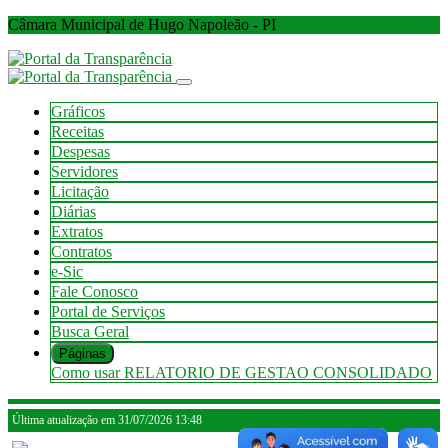
Câmara Municipal de Hugo Napoleão - PI
Gráficos
Receitas
Despesas
Servidores
Licitação
Diárias
Extratos
Contratos
e-Sic
Fale Conosco
Portal de Serviços
Busca Geral
Páginas
Como usar
RELATORIO DE GESTAO CONSOLIDADO
Última atualização em 31/07/2026 13:48